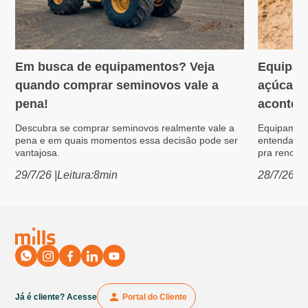
Em busca de equipamentos? Veja
Equipam
Variedades
Máquin
quando comprar seminovos vale a
açúcar: 
pena!
acontece
Descubra se comprar seminovos realmente vale a
Equipament
pena e em quais momentos essa decisão pode ser
entenda po
vantajosa.
pra renovar
29/7/26
|
Leitura:
8
min
28/7/26
|
L
Já é cliente? Acesse
Portal do Cliente