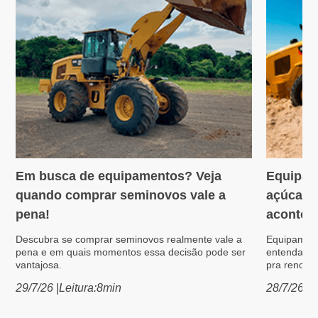
Em busca de equipamentos? Veja
Equipam
Variedades
Máquin
quando comprar seminovos vale a
açúcar: 
pena!
acontece
Descubra se comprar seminovos realmente vale a
Equipament
pena e em quais momentos essa decisão pode ser
entenda po
vantajosa.
pra renovar
29/7/26
|
Leitura:
8
min
28/7/26
|
L