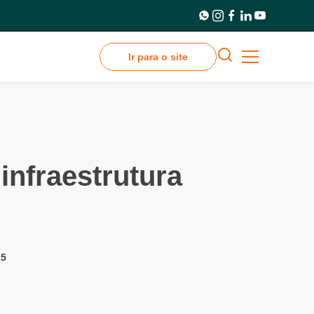
Ir para o site
infraestrutura
25