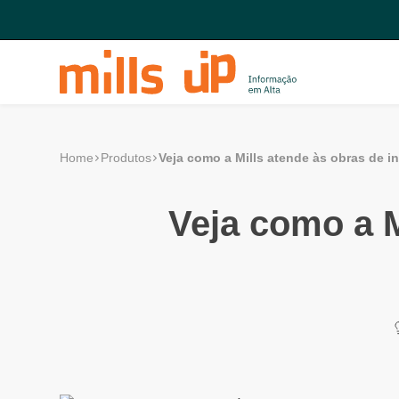
Veja como a Mills atende às obras de in
Home
Produtos
Veja como a M