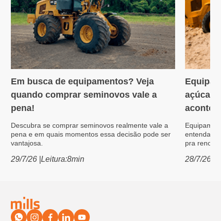
Em busca de equipamentos? Veja
Equipam
Variedades
Máquin
quando comprar seminovos vale a
açúcar: 
pena!
acontece
Descubra se comprar seminovos realmente vale a
Equipament
pena e em quais momentos essa decisão pode ser
entenda po
vantajosa.
pra renovar
29/7/26
|
Leitura:
8
min
28/7/26
|
L