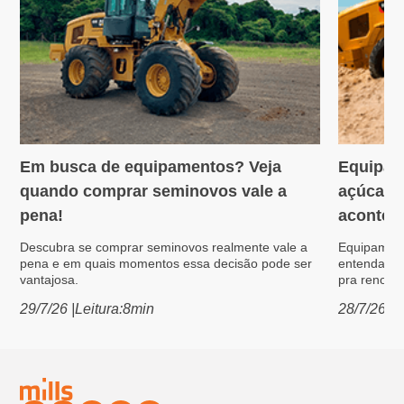
Em busca de equipamentos? Veja
Equipam
Variedades
Máquin
quando comprar seminovos vale a
açúcar: 
pena!
acontece
Descubra se comprar seminovos realmente vale a
Equipament
pena e em quais momentos essa decisão pode ser
entenda po
vantajosa.
pra renovar
29/7/26
|
Leitura:
8
min
28/7/26
|
L