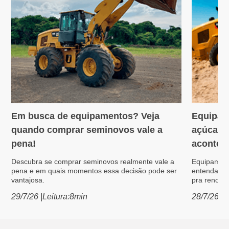
Em busca de equipamentos? Veja
Equipam
Variedades
Máquin
quando comprar seminovos vale a
açúcar: 
pena!
acontece
Descubra se comprar seminovos realmente vale a
Equipament
pena e em quais momentos essa decisão pode ser
entenda po
vantajosa.
pra renovar
29/7/26
|
Leitura:
8
min
28/7/26
|
L