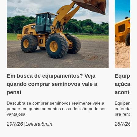
Em busca de equipamentos? Veja
Equipam
Variedades
Máquin
quando comprar seminovos vale a
açúcar: 
pena!
acontece
Descubra se comprar seminovos realmente vale a
Equipament
pena e em quais momentos essa decisão pode ser
entenda po
vantajosa.
pra renovar
29/7/26
|
Leitura:
8
min
28/7/26
|
L