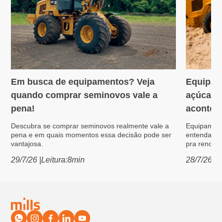
Em busca de equipamentos? Veja
Equipam
Variedades
Máquin
quando comprar seminovos vale a
açúcar: 
pena!
acontece
Descubra se comprar seminovos realmente vale a
Equipament
pena e em quais momentos essa decisão pode ser
entenda po
vantajosa.
pra renovar
29/7/26
|
Leitura:
8
min
28/7/26
|
L