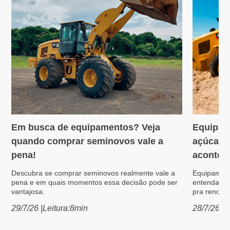
Em busca de equipamentos? Veja
Equipam
Variedades
Máquin
quando comprar seminovos vale a
açúcar: 
pena!
acontece
Descubra se comprar seminovos realmente vale a
Equipament
pena e em quais momentos essa decisão pode ser
entenda po
vantajosa.
pra renovar
29/7/26
|
Leitura:
8
min
28/7/26
|
L