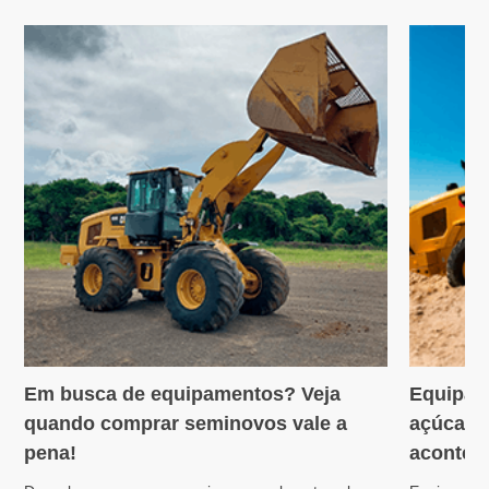
Em busca de equipamentos? Veja
Equipam
Variedades
Máquin
quando comprar seminovos vale a
açúcar: 
pena!
acontece