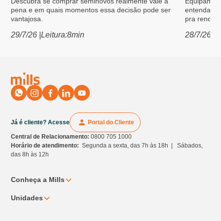
Descubra se comprar seminovos realmente vale a
Equipament
pena e em quais momentos essa decisão pode ser
entenda po
vantajosa.
pra renovar
29/7/26
|
Leitura:
8
min
28/7/26
|
L
Já é cliente? Acesse
Portal do Cliente
Central de Relacionamento:
0800 705 1000
Horário de atendimento:
Segunda a sexta, das 7h às 18h | Sábados,
das 8h às 12h
Conheça a Mills
Unidades