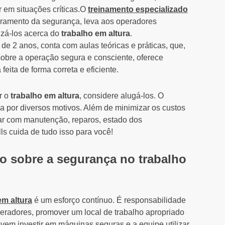
 em situações críticas.O
treinamento especializado
oramento da segurança, leva aos operadores
izá-los acerca do
trabalho em altura
.
de 2 anos, conta com aulas teóricas e práticas, que,
obre a operação segura e consciente, oferece
eita de forma correta e eficiente.
r o
trabalho em altura
, considere alugá-los. O
 por diversos motivos. Além de minimizar os custos
ar com manutenção, reparos, estado dos
ls cuida de tudo isso para você!
o sobre a segurança no trabalho
em altura
é um esforço contínuo. É responsabilidade
eradores, promover um local de trabalho apropriado
vem investir em máquinas seguras e a equipe utilizar