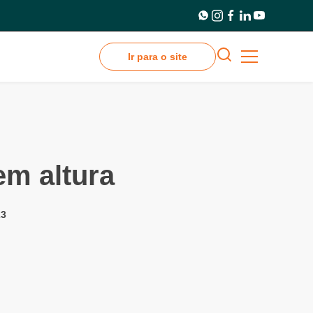
Ir para o site
em altura
23