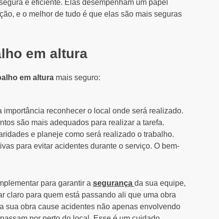
a segura e eficiente. Elas desempenham um papel
ução, e o melhor de tudo é que elas são mais seguras
alho em altura
balho em altura
mais seguro:
a importância reconhecer o local onde será realizado.
ntos são mais adequados para realizar a tarefa.
ularidades e planeje como será realizado o trabalho.
vas para evitar acidentes durante o serviço. O bem-
implementar para garantir a
segurança
da sua equipe,
xar claro para quem está passando ali que uma obra
 a sua obra cause acidentes não apenas envolvendo
 passam por perto do local. Esse é um cuidado