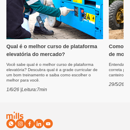
Qual é o melhor curso de plataforma
Como ga
Plataformas Elevatórias
Máquin
elevatória do mercado?
de moto
Você sabe qual é o melhor curso de plataforma
Entenda com
elevatória? Descubra qual é a grade curricular de
correta pa
um bom treinamento e saiba como escolher o
canteiro de
melhor para você.
29/5/26
|
L
1/6/26
|
Leitura:
7
min