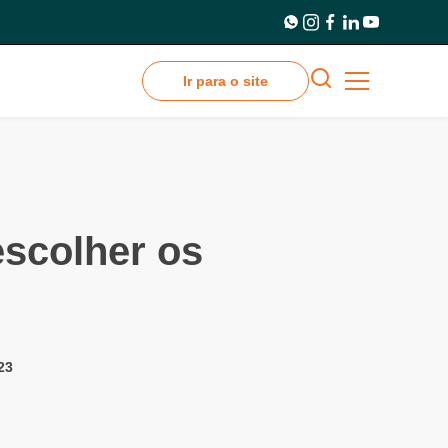
Ir para o site
escolher os
23