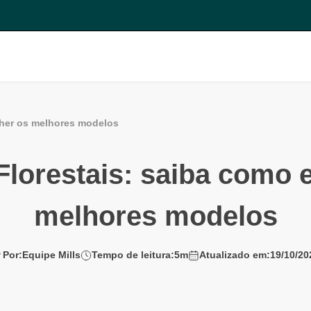
lher os melhores modelos
lorestais: saiba como 
melhores modelos
Por:
Equipe Mills
Tempo de leitura:
5
m
Atualizado em:
19/10/20