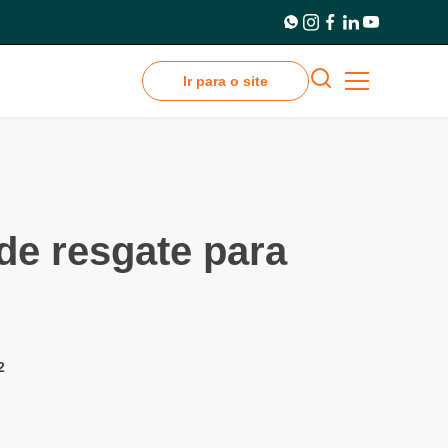
Ir para o site
de resgate para
2