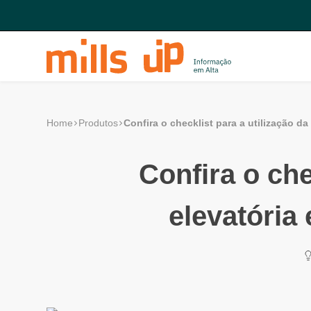
Confira o checklist para a utilização d
Home
Produtos
Confira o che
elevatória