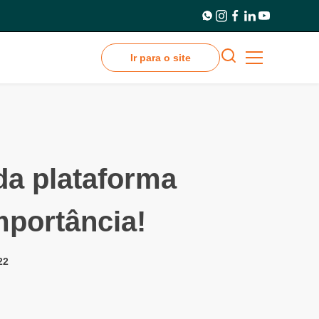
Ir para o site
 da plataforma
mportância!
22