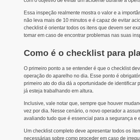
com o objetivo de evitar um acidente durante a oper
Essa inspeção realmente mostra o valor e a importân
não leva mais de 10 minutos e é capaz de evitar aci
checklist é orientar todos os itens que devem ser e
tomar em caso de encontrar problemas nas suas ins
Como é o checklist para pl
O primeiro ponto a se entender é que o checklist dev
operação do aparelho no dia. Esse ponto é obrigatór
primeiro ato do dia dá a oportunidade de identificar
já esteja trabalhando em altura.
Inclusive, vale notar que, sempre que houver mudanç
vez por dia. Nesse cenário, o novo operador a assumi
avaliando tudo que é essencial para a segurança e 
Um checklist completo deve apresentar todos os iten
necessárias sobre como proceder em caso de irregu