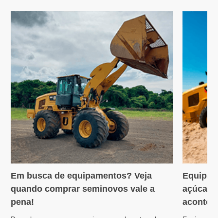
Em busca de equipamentos? Veja
Equipam
Variedades
Máquin
quando comprar seminovos vale a
açúcar: 
pena!
acontece