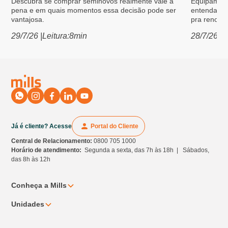
Descubra se comprar seminovos realmente vale a
Equipament
pena e em quais momentos essa decisão pode ser
entenda po
vantajosa.
pra renovar
29/7/26
|
Leitura:
8
min
28/7/26
|
L
Já é cliente? Acesse
Portal do Cliente
Central de Relacionamento:
0800 705 1000
Horário de atendimento:
Segunda a sexta, das 7h às 18h | Sábados,
das 8h às 12h
Conheça a Mills
Unidades