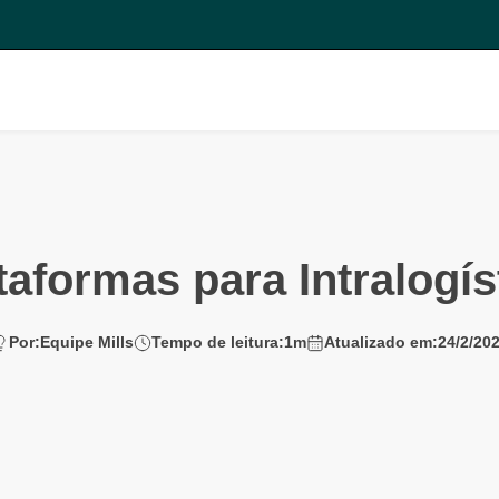
taformas para Intralogís
Por:
Equipe Mills
Tempo de leitura:
1
m
Atualizado em:
24/2/20