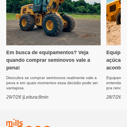
Em busca de equipamentos? Veja
Equipam
Variedades
Máquin
quando comprar seminovos vale a
açúcar: 
pena!
acontece
Descubra se comprar seminovos realmente vale a
Equipament
pena e em quais momentos essa decisão pode ser
entenda po
vantajosa.
pra renovar
29/7/26
|
Leitura:
8
min
28/7/26
|
L