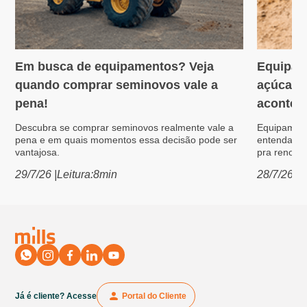
Em busca de equipamentos? Veja
Equipam
Variedades
Máquin
quando comprar seminovos vale a
açúcar: 
pena!
acontece
Descubra se comprar seminovos realmente vale a
Equipament
pena e em quais momentos essa decisão pode ser
entenda po
vantajosa.
pra renovar
29/7/26
|
Leitura:
8
min
28/7/26
|
L
Já é cliente? Acesse
Portal do Cliente