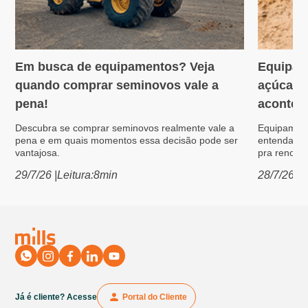
Em busca de equipamentos? Veja
Equipam
Variedades
Máquin
quando comprar seminovos vale a
açúcar: 
pena!
acontece
Descubra se comprar seminovos realmente vale a
Equipament
pena e em quais momentos essa decisão pode ser
entenda po
vantajosa.
pra renovar
29/7/26
|
Leitura:
8
min
28/7/26
|
L
Já é cliente? Acesse
Portal do Cliente