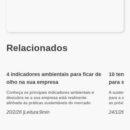
Relacionados
4 indicadores ambientais para ficar de
10 tendê
Meio Ambiente
Meio Am
olho na sua empresa
para sua
Conheça os principais indicadores ambientais e
A sustentab
descubra se a sua empresa está realmente
para a sua
alinhada às práticas sustentáveis do mercado.
as próxima
20/2/26
|
Leitura:
9
min
24/1/26
|
L