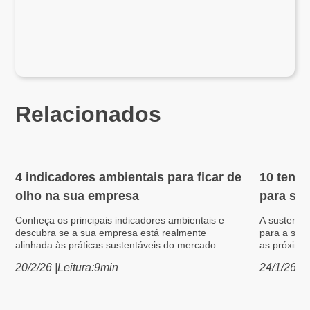
Relacionados
4 indicadores ambientais para ficar de
10 tendê
Meio Ambiente
Meio Am
olho na sua empresa
para sua
Conheça os principais indicadores ambientais e
A sustentab
descubra se a sua empresa está realmente
para a sua
alinhada às práticas sustentáveis do mercado.
as próxima
20/2/26
|
Leitura:
9
min
24/1/26
|
L