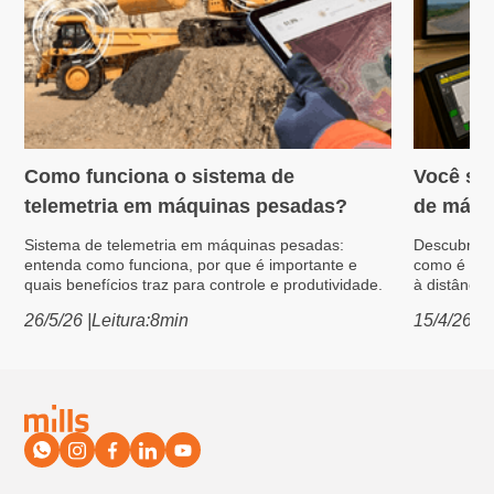
Como funciona o sistema de
Você sa
Máquinas pesadas
Máquin
telemetria em máquinas pesadas?
de máqu
Sistema de telemetria em máquinas pesadas:
Descubra a 
entenda como funciona, por que é importante e
como é pos
quais benefícios traz para controle e produtividade.
à distância.
26/5/26
|
Leitura:
8
min
15/4/26
|
L