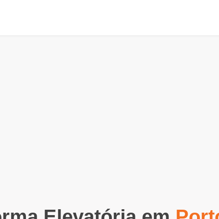
orma Elevatória em
Port