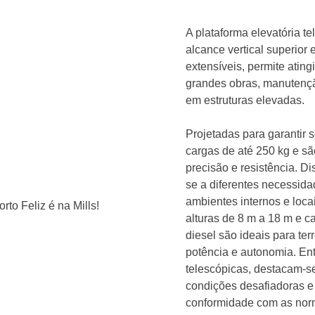
A plataforma elevatória t
alcance vertical superior
extensíveis, permite ating
grandes obras, manutenção
em estruturas elevadas.
Projetadas para garantir 
cargas de até 250 kg e s
precisão e resistência. D
se a diferentes necessida
ambientes internos e lo
alturas de 8 m a 18 m e c
diesel são ideais para ter
potência e autonomia. Ent
telescópicas, destacam-se 
condições desafiadoras e
conformidade com as nor