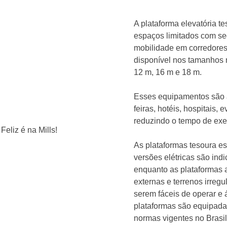
A plataforma elevatória t
espaços limitados com seg
mobilidade em corredores 
disponível nos tamanhos 
12 m, 16 m e 18 m.
Esses equipamentos são a
feiras, hotéis, hospitais,
reduzindo o tempo de ex
As plataformas tesoura es
versões elétricas são ind
enquanto as plataformas a
externas e terrenos irregu
serem fáceis de operar e 
plataformas são equipad
normas vigentes no Brasil