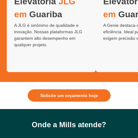
Elevatória
JLG
Elevató
em
Guariba
em
Guar
A JLG é sinônimo de qualidade e
A Genie destaca-
inovação. Nossas plataformas JLG
eficiência. Ideal 
garantem alto desempenho em
exigem precisão 
qualquer projeto.
Solicite um orçamento hoje
Onde a Mills atende?