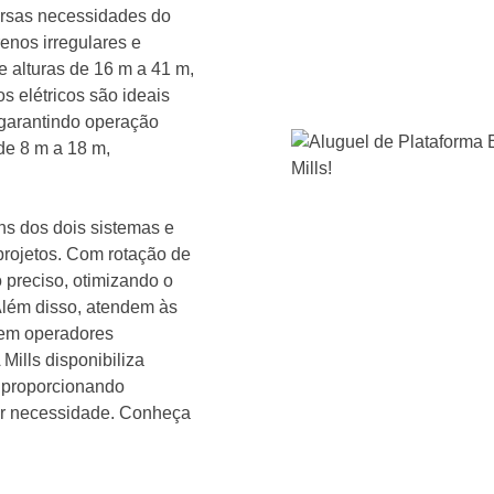
versas necessidades do
enos irregulares e
e alturas de 16 m a 41 m,
s elétricos são ideais
 garantindo operação
de 8 m a 18 m,
s dos dois sistemas e
 projetos. Com rotação de
 preciso, otimizando o
lém disso, atendem às
gem operadores
 Mills disponibiliza
, proporcionando
uer necessidade. Conheça