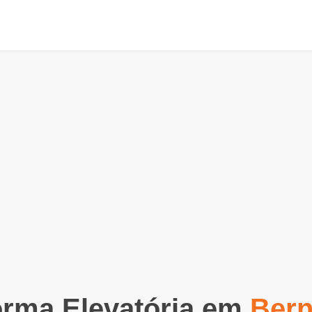
orma Elevatória em
Bern