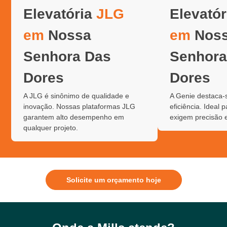
Elevatória
JLG
Elevató
em
Nossa
em
Nos
Senhora Das
Senhora
Dores
Dores
A JLG é sinônimo de qualidade e
A Genie destaca-
inovação. Nossas plataformas JLG
eficiência. Ideal 
garantem alto desempenho em
exigem precisão 
qualquer projeto.
Solicite um orçamento hoje