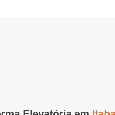
orma Elevatória em
Itab