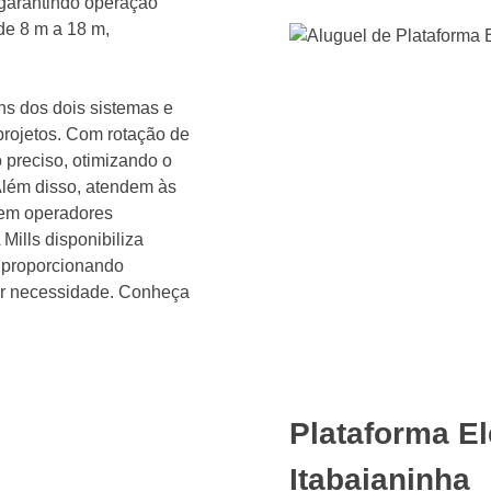
 garantindo operação
de 8 m a 18 m,
s dos dois sistemas e
 projetos. Com rotação de
 preciso, otimizando o
lém disso, atendem às
gem operadores
 Mills disponibiliza
, proporcionando
uer necessidade. Conheça
Plataforma El
Itabaianinha