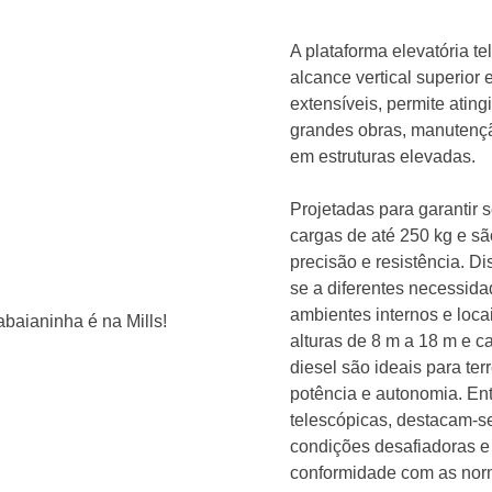
A plataforma elevatória t
alcance vertical superior
extensíveis, permite ating
grandes obras, manutenção
em estruturas elevadas.
Projetadas para garantir 
cargas de até 250 kg e s
precisão e resistência. D
se a diferentes necessida
ambientes internos e lo
alturas de 8 m a 18 m e c
diesel são ideais para ter
potência e autonomia. Ent
telescópicas, destacam-se 
condições desafiadoras e
conformidade com as nor