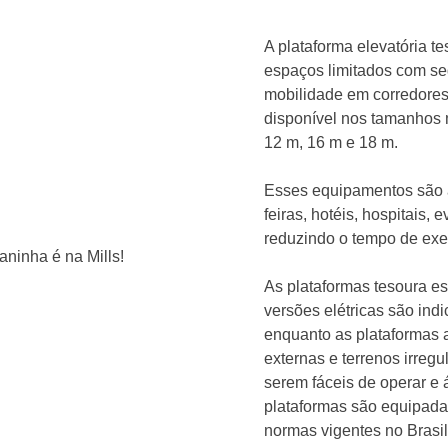
A plataforma elevatória t
espaços limitados com seg
mobilidade em corredores 
disponível nos tamanhos 
12 m, 16 m e 18 m.
Esses equipamentos são a
feiras, hotéis, hospitais,
reduzindo o tempo de ex
As plataformas tesoura es
versões elétricas são ind
enquanto as plataformas a
externas e terrenos irregu
serem fáceis de operar e 
plataformas são equipad
normas vigentes no Brasil