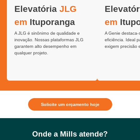
Elevatória
JLG
Elevató
em
Ituporanga
em
Itup
A JLG é sinônimo de qualidade e
A Genie destaca-
inovação. Nossas plataformas JLG
eficiência. Ideal 
garantem alto desempenho em
exigem precisão 
qualquer projeto.
Solicite um orçamento hoje
Onde a Mills atende?