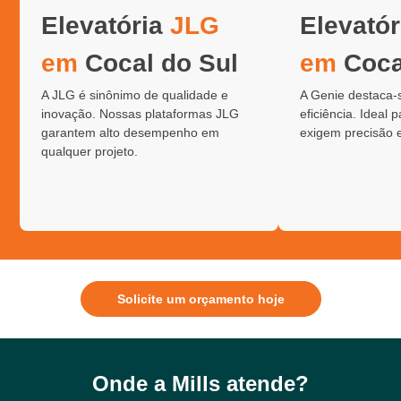
Elevatória
JLG
Elevató
em
Cocal do Sul
em
Coca
A JLG é sinônimo de qualidade e
A Genie destaca-
inovação. Nossas plataformas JLG
eficiência. Ideal 
garantem alto desempenho em
exigem precisão 
qualquer projeto.
Solicite um orçamento hoje
Onde a Mills atende?