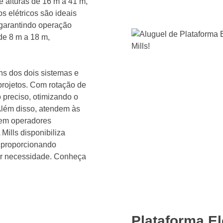
e alturas de 16 m a 41 m,
s elétricos são ideais
 garantindo operação
de 8 m a 18 m,
s dos dois sistemas e
 projetos. Com rotação de
 preciso, otimizando o
lém disso, atendem às
gem operadores
 Mills disponibiliza
, proporcionando
uer necessidade. Conheça
Plataforma El