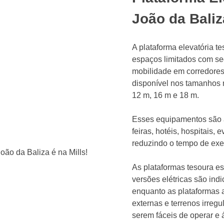
João da Baliz
A plataforma elevatória t
espaços limitados com seg
mobilidade em corredores 
disponível nos tamanhos 
12 m, 16 m e 18 m.
Esses equipamentos são a
feiras, hotéis, hospitais,
reduzindo o tempo de ex
As plataformas tesoura es
versões elétricas são ind
enquanto as plataformas a
externas e terrenos irregu
serem fáceis de operar e 