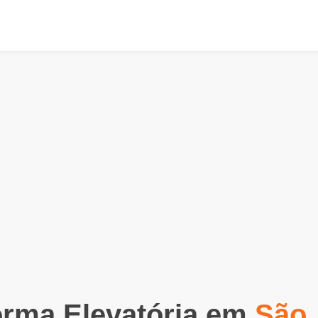
orma Elevatória em
São 