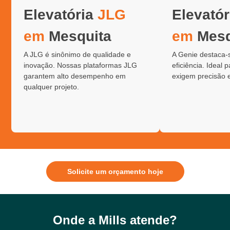
Elevatória
JLG
Elevató
em
Mesquita
em
Mesq
A JLG é sinônimo de qualidade e
A Genie destaca-
inovação. Nossas plataformas JLG
eficiência. Ideal 
garantem alto desempenho em
exigem precisão 
qualquer projeto.
Solicite um orçamento hoje
Onde a Mills atende?