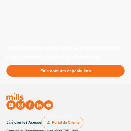
equipe da Mills e fornecer detalhes específicos sobre as
ambientes internos. Esses modelos operam de forma
necessidades do seu projeto.
silenciosa e limpa, sendo perfeitos para locais fechados,
como galpões, centros de distribuição e áreas
industriais.
Tem dúvidas sobre qual é o equipamento
mais indicado para sua demanda?
Fale com um especialista
Já é cliente? Acesse
Portal do Cliente