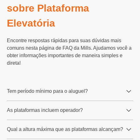
sobre Plataforma
Elevatória
Encontre respostas rápidas para suas dúvidas mais
comuns nesta página de FAQ da Mills. Ajudamos você a
obter informações importantes de maneira simples e
direta!
Tem período mínimo para o aluguel?
O período padrão é de, em média, 3 dias, mas você deve
As plataformas incluem operador?
consultar as regras da sua região.
Não, as plataformas elevatórias da Mills são locadas
Qual a altura máxima que as plataformas alcançam?
sem operador. No entanto, a Mills oferece treinamento
gratuito para até dois operadores por equipamento