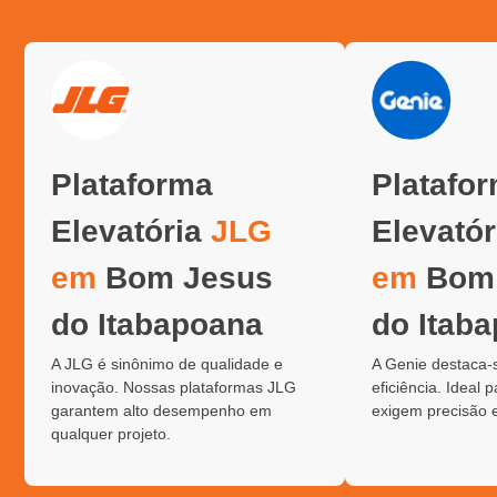
Plataforma
Platafo
Elevatória
JLG
Elevató
em
Bom Jesus
em
Bom 
do Itabapoana
do Itab
A JLG é sinônimo de qualidade e
A Genie destaca-
inovação. Nossas plataformas JLG
eficiência. Ideal 
garantem alto desempenho em
exigem precisão 
qualquer projeto.