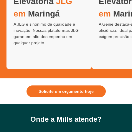
Elevatória
JLG
Elevató
em
Maringá
em
Mari
A JLG é sinônimo de qualidade e
A Genie destaca-
inovação. Nossas plataformas JLG
eficiência. Ideal 
garantem alto desempenho em
exigem precisão 
qualquer projeto.
Solicite um orçamento hoje
Onde a Mills atende?