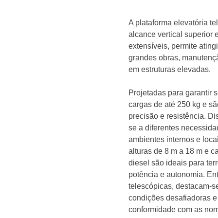
A plataforma elevatória t
alcance vertical superior
extensíveis, permite ating
grandes obras, manutenção
em estruturas elevadas.
Projetadas para garantir 
cargas de até 250 kg e s
precisão e resistência. D
se a diferentes necessida
ambientes internos e lo
alturas de 8 m a 18 m e c
diesel são ideais para ter
potência e autonomia. Ent
telescópicas, destacam-se 
condições desafiadoras e
conformidade com as nor