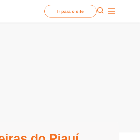
Ir para o site
eiras do Piauí