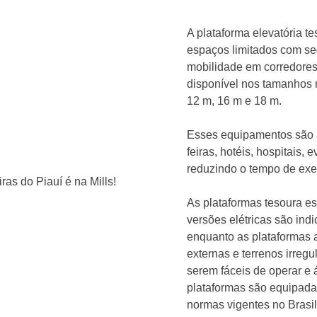
A plataforma elevatória t
espaços limitados com seg
mobilidade em corredores 
disponível nos tamanhos 
12 m, 16 m e 18 m.
Esses equipamentos são a
feiras, hotéis, hospitais,
reduzindo o tempo de ex
As plataformas tesoura es
versões elétricas são ind
enquanto as plataformas a
externas e terrenos irregu
serem fáceis de operar e 
plataformas são equipad
normas vigentes no Brasil