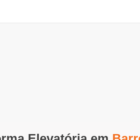
orma Elevatória em
Barr