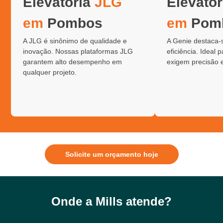
Elevatória
JLG
Elevató
em
Pombos
em
Pom
A JLG é sinônimo de qualidade e
A Genie destaca-
inovação. Nossas plataformas JLG
eficiência. Ideal 
garantem alto desempenho em
exigem precisão 
qualquer projeto.
Solicite um orçamento hoje
Onde a Mills atende?