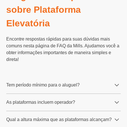
sobre Plataforma
Elevatória
Encontre respostas rápidas para suas dúvidas mais
comuns nesta página de FAQ da Mills. Ajudamos você a
obter informações importantes de maneira simples e
direta!
Tem período mínimo para o aluguel?
O período padrão é de, em média, 3 dias, mas você deve
As plataformas incluem operador?
consultar as regras da sua região.
Não, as plataformas elevatórias da Mills são locadas
Qual a altura máxima que as plataformas alcançam?
sem operador. No entanto, a Mills oferece treinamento