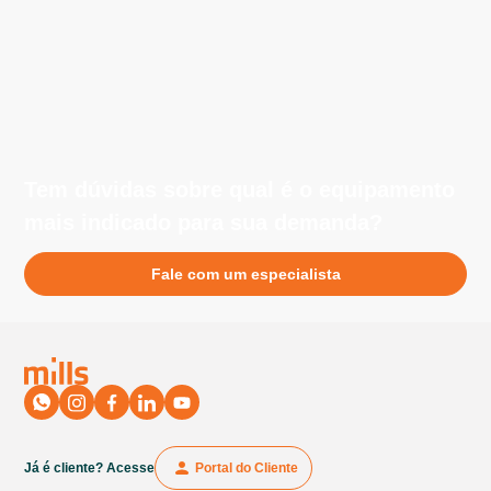
equipe da Mills e fornecer detalhes específicos sobre as
ambientes internos. Esses modelos operam de forma
necessidades do seu projeto.
silenciosa e limpa, sendo perfeitos para locais fechados,
como galpões, centros de distribuição e áreas
industriais.
Tem dúvidas sobre qual é o equipamento
mais indicado para sua demanda?
Fale com um especialista
Já é cliente? Acesse
Portal do Cliente