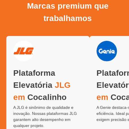
Marcas premium que
trabalhamos
Plataforma
Platafo
Elevatória
JLG
Elevató
em
Cocalinho
em
Coca
A JLG é sinônimo de qualidade e
A Genie destaca-
inovação. Nossas plataformas JLG
eficiência. Ideal 
garantem alto desempenho em
exigem precisão 
qualquer projeto.