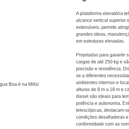
A plataforma elevatória t
alcance vertical superior
extensíveis, permite ating
grandes obras, manutenção
em estruturas elevadas.
Projetadas para garantir 
cargas de até 250 kg e s
precisão e resistência. D
se a diferentes necessida
ambientes internos e lo
alturas de 8 m a 18 m e c
diesel são ideais para ter
potência e autonomia. Ent
telescópicas, destacam-se 
condições desafiadoras e
conformidade com as nor