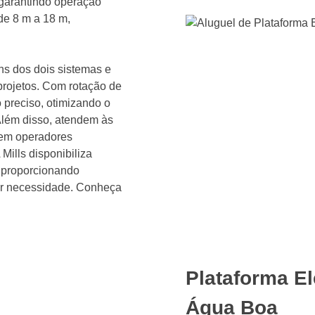
 garantindo operação
de 8 m a 18 m,
s dos dois sistemas e
 projetos. Com rotação de
 preciso, otimizando o
lém disso, atendem às
gem operadores
 Mills disponibiliza
, proporcionando
uer necessidade. Conheça
Plataforma El
Água Boa