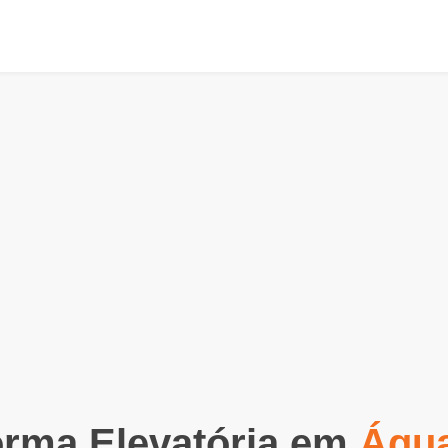
orma Elevatória em
Águ