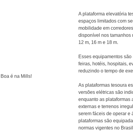
A plataforma elevatória t
espaços limitados com seg
mobilidade em corredores 
disponível nos tamanhos 
12 m, 16 m e 18 m.
Esses equipamentos são a
feiras, hotéis, hospitais,
reduzindo o tempo de ex
As plataformas tesoura es
versões elétricas são ind
enquanto as plataformas a
externas e terrenos irregu
serem fáceis de operar e 
plataformas são equipad
normas vigentes no Brasil