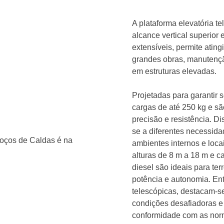
A plataforma elevatória t
alcance vertical superior
extensíveis, permite ating
grandes obras, manutenção
em estruturas elevadas.
Projetadas para garantir 
cargas de até 250 kg e s
precisão e resistência. D
se a diferentes necessida
ambientes internos e lo
alturas de 8 m a 18 m e c
diesel são ideais para ter
potência e autonomia. Ent
telescópicas, destacam-se 
condições desafiadoras e
conformidade com as nor