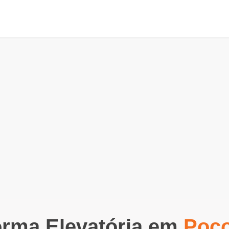
orma Elevatória em
Poço