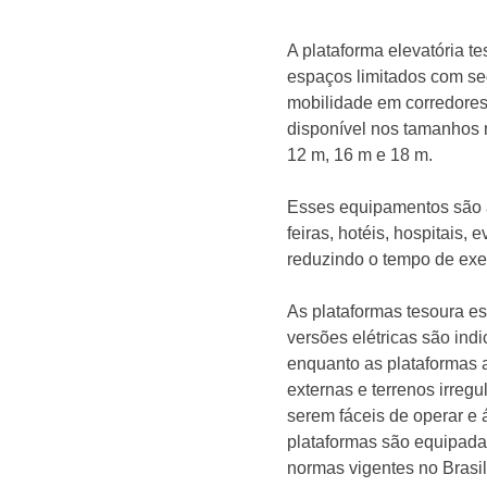
A plataforma elevatória t
espaços limitados com seg
mobilidade em corredores 
disponível nos tamanhos 
12 m, 16 m e 18 m.
Esses equipamentos são a
feiras, hotéis, hospitais,
reduzindo o tempo de ex
As plataformas tesoura es
versões elétricas são ind
enquanto as plataformas a
externas e terrenos irregu
serem fáceis de operar e 
plataformas são equipad
normas vigentes no Brasil