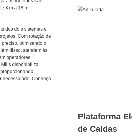
 garantindo operação
de 8 m a 18 m,
s dos dois sistemas e
 projetos. Com rotação de
 preciso, otimizando o
lém disso, atendem às
gem operadores
 Mills disponibiliza
, proporcionando
uer necessidade. Conheça
Plataforma E
de Caldas