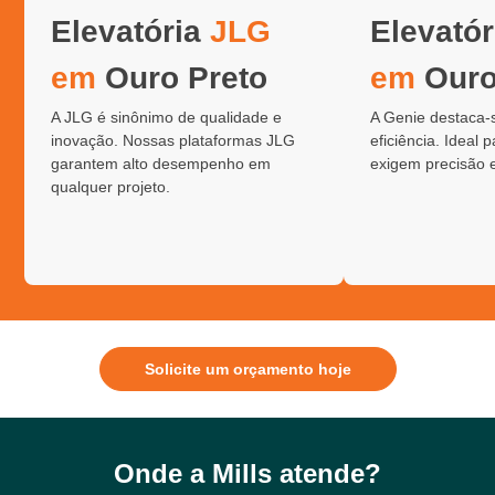
Elevatória
JLG
Elevató
em
Ouro Preto
em
Ouro
A JLG é sinônimo de qualidade e
A Genie destaca-
inovação. Nossas plataformas JLG
eficiência. Ideal 
garantem alto desempenho em
exigem precisão 
qualquer projeto.
Solicite um orçamento hoje
Onde a Mills atende?