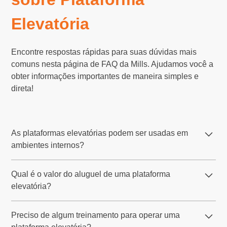
Elevatória
Encontre respostas rápidas para suas dúvidas mais
comuns nesta página de FAQ da Mills. Ajudamos você a
obter informações importantes de maneira simples e
direta!
As plataformas elevatórias podem ser usadas em
ambientes internos?
Sim, a Mills disponibiliza plataformas elevatórias
Qual é o valor do aluguel de uma plataforma
elétricas, como as do tipo tesoura, que são ideais para
elevatória?
ambientes internos. Esses modelos operam de forma
silenciosa e limpa, sendo perfeitos para locais fechados,
O valor do aluguel de uma plataforma elevatória na Mills
como galpões, centros de distribuição e áreas
Preciso de algum treinamento para operar uma
varia conforme o modelo, altura de trabalho, tipo de
industriais.