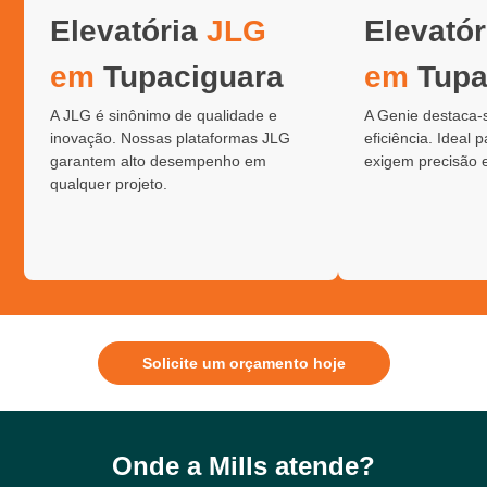
Elevatória
JLG
Elevató
em
Tupaciguara
em
Tupa
A JLG é sinônimo de qualidade e
A Genie destaca-
inovação. Nossas plataformas JLG
eficiência. Ideal 
garantem alto desempenho em
exigem precisão 
qualquer projeto.
Solicite um orçamento hoje
Onde a Mills atende?