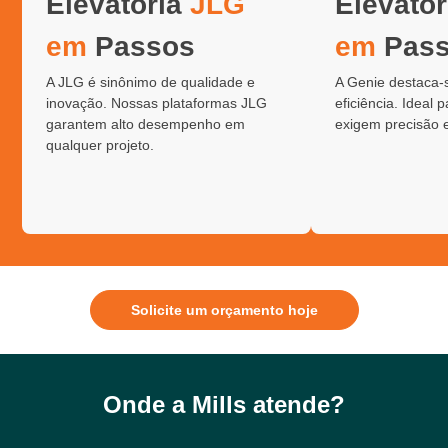
Elevatória
JLG
Elevató
em
Passos
em
Pas
A JLG é sinônimo de qualidade e
A Genie destaca-
inovação. Nossas plataformas JLG
eficiência. Ideal 
garantem alto desempenho em
exigem precisão 
qualquer projeto.
Solicite um orçamento hoje
Onde a Mills atende?