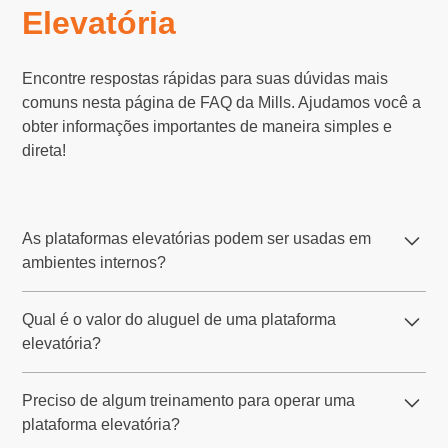
Elevatória
Encontre respostas rápidas para suas dúvidas mais
comuns nesta página de FAQ da Mills. Ajudamos você a
obter informações importantes de maneira simples e
direta!
As plataformas elevatórias podem ser usadas em
ambientes internos?
Sim, a Mills disponibiliza plataformas elevatórias
Qual é o valor do aluguel de uma plataforma
elétricas, como as do tipo tesoura, que são ideais para
elevatória?
ambientes internos. Esses modelos operam de forma
silenciosa e limpa, sendo perfeitos para locais fechados,
O valor do aluguel de uma plataforma elevatória na Mills
como galpões, centros de distribuição e áreas
Preciso de algum treinamento para operar uma
varia conforme o modelo, altura de trabalho, tipo de
industriais.
plataforma elevatória?
energia (elétrica, diesel ou híbrida), duração do contrato