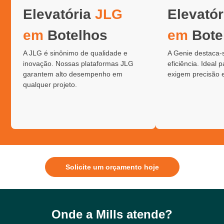
Elevatória
JLG
Elevató
em
Botelhos
em
Bote
A JLG é sinônimo de qualidade e
A Genie destaca-
inovação. Nossas plataformas JLG
eficiência. Ideal 
garantem alto desempenho em
exigem precisão 
qualquer projeto.
Solicite um orçamento hoje
Onde a Mills atende?