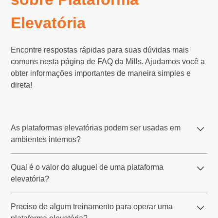
Elevatória
Encontre respostas rápidas para suas dúvidas mais
comuns nesta página de FAQ da Mills. Ajudamos você a
obter informações importantes de maneira simples e
direta!
As plataformas elevatórias podem ser usadas em
ambientes internos?
Sim, a Mills disponibiliza plataformas elevatórias
Qual é o valor do aluguel de uma plataforma
elétricas, como as do tipo tesoura, que são ideais para
elevatória?
ambientes internos. Esses modelos operam de forma
silenciosa e limpa, sendo perfeitos para locais fechados,
O valor do aluguel de uma plataforma elevatória na Mills
como galpões, centros de distribuição e áreas
Preciso de algum treinamento para operar uma
varia conforme o modelo, altura de trabalho, tipo de
industriais.