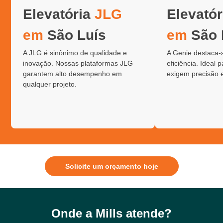
Elevatória
JLG
Elevató
em
São Luís
em
São 
A JLG é sinônimo de qualidade e
A Genie destaca-
inovação. Nossas plataformas JLG
eficiência. Ideal 
garantem alto desempenho em
exigem precisão 
qualquer projeto.
Solicite um orçamento hoje
Onde a Mills atende?