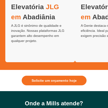
Elevatória
JLG
Elevató
em
Abadiânia
em
Abad
A JLG é sinônimo de qualidade e
A Genie destaca-
inovação. Nossas plataformas JLG
eficiência. Ideal 
garantem alto desempenho em
exigem precisão 
qualquer projeto.
Solicite um orçamento hoje
Onde a Mills atende?