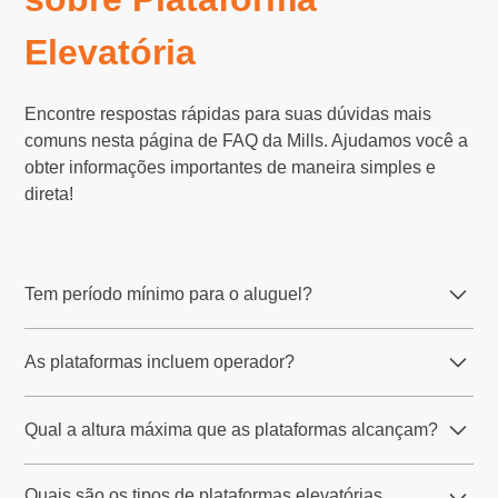
Elevatória
Encontre respostas rápidas para suas dúvidas mais
comuns nesta página de FAQ da Mills. Ajudamos você a
obter informações importantes de maneira simples e
direta!
Tem período mínimo para o aluguel?
O período padrão é de, em média, 3 dias, mas você deve
As plataformas incluem operador?
consultar as regras da sua região.
Não, as plataformas elevatórias da Mills são locadas
Qual a altura máxima que as plataformas alcançam?
sem operador. No entanto, a Mills oferece treinamento
gratuito para até dois operadores por equipamento
A Mills disponibiliza uma ampla gama de plataformas
locado, desde que o local esteja dentro de um raio de
Quais são os tipos de plataformas elevatórias