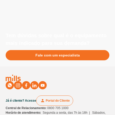
necessidades do seu projeto.
silenciosa e limpa, sendo perfeitos para locais fechados,
como galpões, centros de distribuição e áreas
industriais.
Tem dúvidas sobre qual é o equipamento
mais indicado para sua demanda?
Fale com um especialista
Já é cliente? Acesse
Portal do Cliente
Central de Relacionamento:
0800 705 1000
Horário de atendimento:
Segunda a sexta, das 7h às 18h | Sábados,