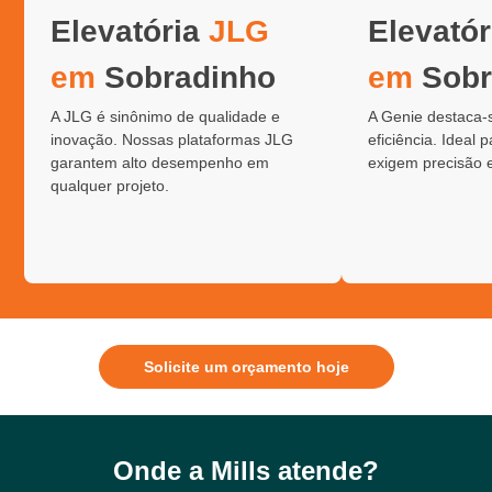
Elevatória
JLG
Elevató
em
Sobradinho
em
Sobr
A JLG é sinônimo de qualidade e
A Genie destaca-
inovação. Nossas plataformas JLG
eficiência. Ideal 
garantem alto desempenho em
exigem precisão 
qualquer projeto.
Solicite um orçamento hoje
Onde a Mills atende?