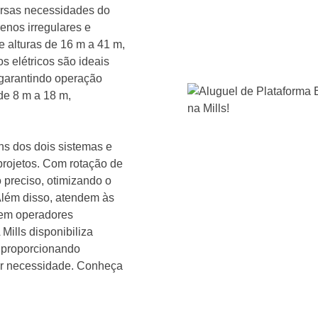
versas necessidades do
enos irregulares e
e alturas de 16 m a 41 m,
s elétricos são ideais
 garantindo operação
de 8 m a 18 m,
s dos dois sistemas e
 projetos. Com rotação de
 preciso, otimizando o
lém disso, atendem às
gem operadores
 Mills disponibiliza
, proporcionando
uer necessidade. Conheça