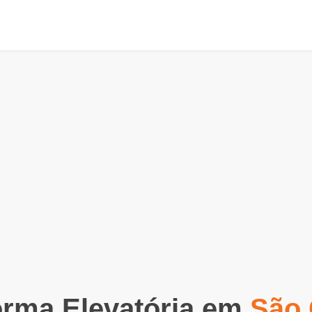
orma Elevatória em
São 