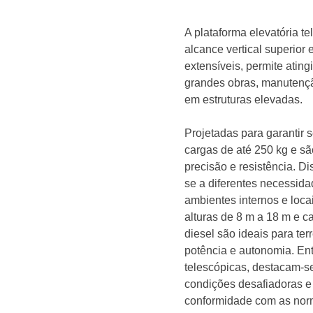
A plataforma elevatória t
alcance vertical superior
extensíveis, permite ating
grandes obras, manutenção
em estruturas elevadas.
Projetadas para garantir 
cargas de até 250 kg e s
precisão e resistência. D
se a diferentes necessida
ambientes internos e lo
alturas de 8 m a 18 m e c
diesel são ideais para ter
potência e autonomia. Ent
telescópicas, destacam-se 
condições desafiadoras e
conformidade com as nor