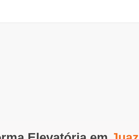
orma Elevatória em
Juaz