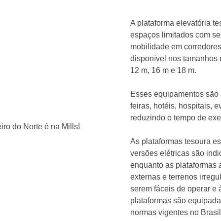
A plataforma elevatória t
espaços limitados com seg
mobilidade em corredores 
disponível nos tamanhos 
12 m, 16 m e 18 m.
Esses equipamentos são a
feiras, hotéis, hospitais,
reduzindo o tempo de ex
As plataformas tesoura es
versões elétricas são ind
enquanto as plataformas a
externas e terrenos irregu
serem fáceis de operar e 
plataformas são equipad
normas vigentes no Brasil