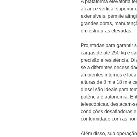
A plataforma elevatória t
alcance vertical superior
extensíveis, permite ating
grandes obras, manutenção
em estruturas elevadas.
Projetadas para garantir 
cargas de até 250 kg e s
precisão e resistência. D
se a diferentes necessida
ambientes internos e lo
alturas de 8 m a 18 m e c
diesel são ideais para ter
potência e autonomia. Ent
telescópicas, destacam-se 
condições desafiadoras e
conformidade com as nor
Além disso, sua operação 