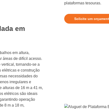
plataformas tesouras.
Solicite um orçamen
ulada em
abalhos em altura,
áreas de difícil acesso.
 vertical, tornando-se a
 elétricas e construção
versas necessidades do
enos irregulares e
e alturas de 16 m a 41 m,
s elétricos são ideais
 garantindo operação
de 8 m a 18 m,