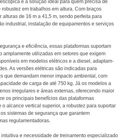
elescópica é a solução ideal para quem precisa de
 e robustez em trabalhos em altura. Com braços
ir alturas de 16 m a 41,5 m, sendo perfeita para
 industrial, instalação de equipamentos e serviços
segurança e eficiência, essas plataformas suportam
ão amplamente utilizadas em setores que exigem
isponíveis em modelos elétricos e a diesel, adaptam-
des. As versões elétricas são indicadas para
cais que demandam menor impacto ambiental, com
apacidade de carga de até 750 kg. Já os modelos a
renos irregulares e áreas externas, oferecendo maior
re os principais benefícios das plataformas
o alcance vertical superior, a robustez para suportar
 os sistemas de segurança que garantem
mas regulamentadoras.
intuitiva e necessidade de treinamento especializado