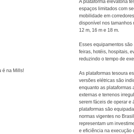
A plataforma elevatória t
espaços limitados com seg
mobilidade em corredores 
disponível nos tamanhos 
12 m, 16 m e 18 m.
Esses equipamentos são a
feiras, hotéis, hospitais,
reduzindo o tempo de ex
As plataformas tesoura es
versões elétricas são ind
enquanto as plataformas a
externas e terrenos irregu
serem fáceis de operar e 
plataformas são equipad
normas vigentes no Brasil
representam um investime
e eficiência na execução