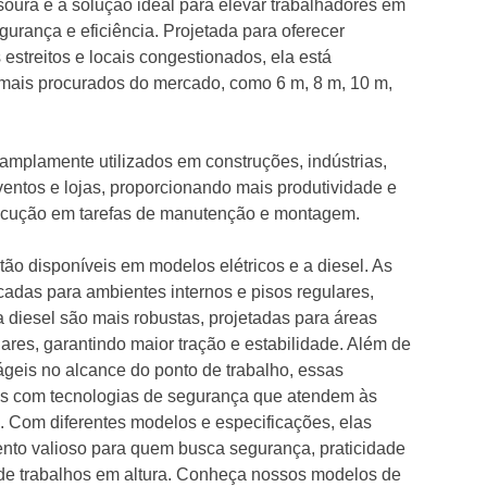
esoura é a solução ideal para elevar trabalhadores em
urança e eficiência. Projetada para oferecer
estreitos e locais congestionados, ela está
mais procurados do mercado, como 6 m, 8 m, 10 m,
mplamente utilizados em construções, indústrias,
 eventos e lojas, proporcionando mais produtividade e
ecução em tarefas de manutenção e montagem.
tão disponíveis em modelos elétricos e a diesel. As
icadas para ambientes internos e pisos regulares,
 diesel são mais robustas, projetadas para áreas
lares, garantindo maior tração e estabilidade. Além de
ágeis no alcance do ponto de trabalho, essas
as com tecnologias de segurança que atendem às
. Com diferentes modelos e especificações, elas
nto valioso para quem busca segurança, praticidade
 de trabalhos em altura. Conheça nossos modelos de