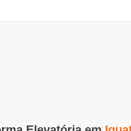
orma Elevatória em
Igua