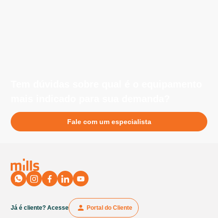
100 km de uma unidade da empresa. Esse treinamento
visa garantir a operação segura e eficiente dos
equipamentos.
Tem dúvidas sobre qual é o equipamento
mais indicado para sua demanda?
Fale com um especialista
Já é cliente? Acesse
Portal do Cliente