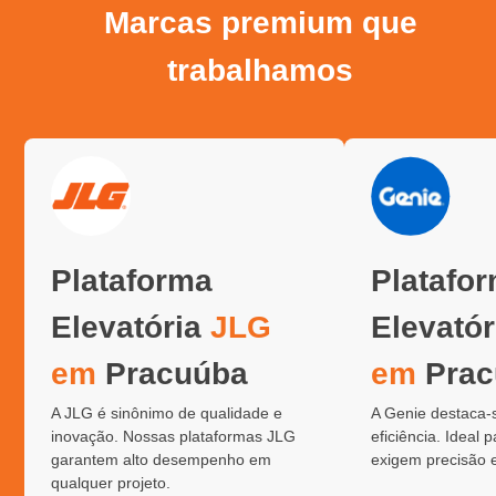
Marcas premium que
trabalhamos
Plataforma
Platafo
Elevatória
JLG
Elevató
em
Pracuúba
em
Prac
A JLG é sinônimo de qualidade e
A Genie destaca-
inovação. Nossas plataformas JLG
eficiência. Ideal 
garantem alto desempenho em
exigem precisão 
qualquer projeto.