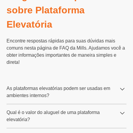
sobre Plataforma
Elevatória
Encontre respostas rápidas para suas dúvidas mais
comuns nesta página de FAQ da Mills. Ajudamos você a
obter informações importantes de maneira simples e
direta!
As plataformas elevatórias podem ser usadas em
ambientes internos?
Sim, a Mills disponibiliza plataformas elevatórias
Qual é o valor do aluguel de uma plataforma
elétricas, como as do tipo tesoura, que são ideais para
elevatória?
ambientes internos. Esses modelos operam de forma
silenciosa e limpa, sendo perfeitos para locais fechados,
O valor do aluguel de uma plataforma elevatória na Mills